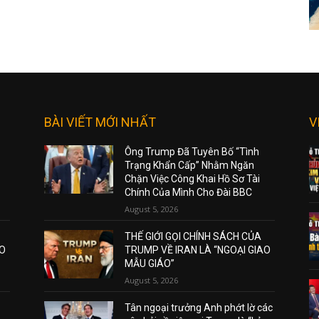
BÀI VIẾT MỚI NHẤT
V
Ông Trump Đã Tuyên Bố “Tình
Trạng Khẩn Cấp” Nhằm Ngăn
Chặn Việc Công Khai Hồ Sơ Tài
Chính Của Mình Cho Đài BBC
August 5, 2026
THẾ GIỚI GỌI CHÍNH SÁCH CỦA
AO
TRUMP VỀ IRAN LÀ “NGOẠI GIAO
MẪU GIÁO”
August 5, 2026
Tân ngoại trưởng Anh phớt lờ các