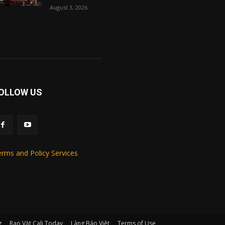
August 3, 2026
OLLOW US
rms and Policy Services
g
Rao Vặt Cali Today
Làng Báo Việt
Terms of Use