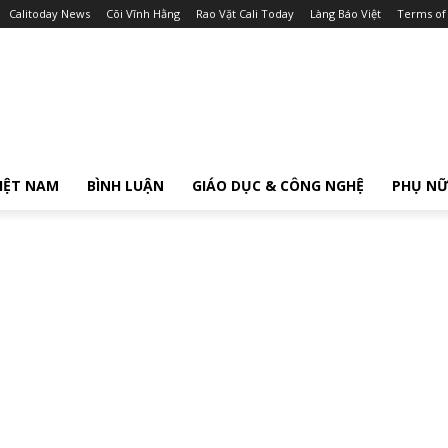
Calitoday News
Cõi Vĩnh Hằng
Rao Vặt Cali Today
Làng Báo Việt
Terms of
IỆT NAM
BÌNH LUẬN
GIÁO DỤC & CÔNG NGHỆ
PHỤ N