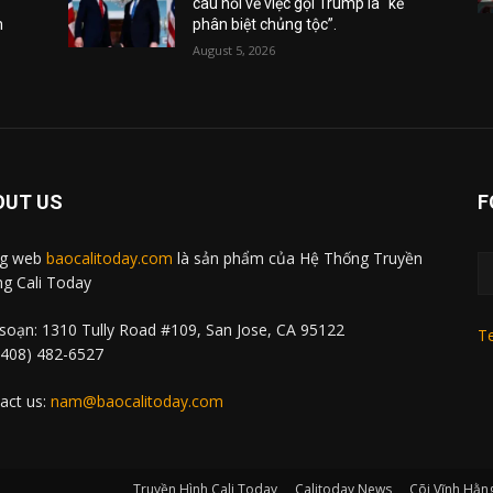
câu hỏi về việc gọi Trump là “kẻ
m
phân biệt chủng tộc”.
August 5, 2026
OUT US
F
ng web
baocalitoday.com
là sản phẩm của Hệ Thống Truyền
g Cali Today
soạn: 1310 Tully Road #109, San Jose, CA 95122
Te
 (408) 482-6527
act us:
nam@baocalitoday.com
Truyền Hình Cali Today
Calitoday News
Cõi Vĩnh Hằn