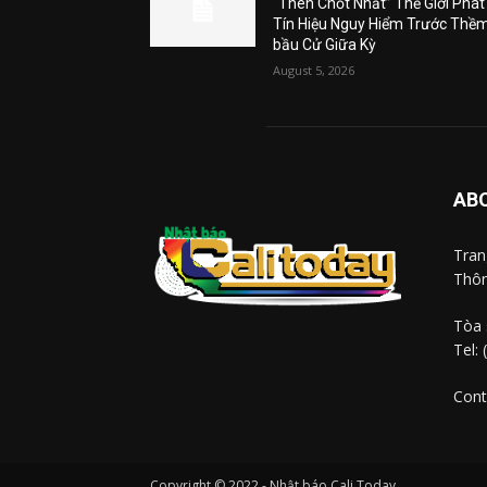
“Then Chốt Nhất” Thế Giới Phát
Tín Hiệu Nguy Hiểm Trước Thề
bầu Cử Giữa Kỳ
August 5, 2026
AB
Tra
Thôn
Tòa 
Tel:
Cont
Copyright © 2022 - Nhật báo Cali Today