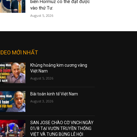
biển Hormuz có thể đạt được
vào thứ Tư.
August 5, 2026
IDEO MỚI NHẤT
Khủng hoảng kim cương vàng
Việt Nam
August 5, 2026
Bài toán kinh tế Việt Nam
August 3, 2026
SAN JOSE CHÀO CỜ VNCH NGÀY
01/8 TẠI VƯỜN TRUYỀN THỐNG
VIỆT VÀ TƯNG BỪNG LỄ HỘI