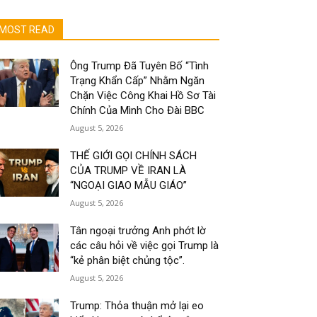
MOST READ
Ông Trump Đã Tuyên Bố “Tình
Trạng Khẩn Cấp” Nhằm Ngăn
Chặn Việc Công Khai Hồ Sơ Tài
Chính Của Mình Cho Đài BBC
August 5, 2026
THẾ GIỚI GỌI CHÍNH SÁCH
CỦA TRUMP VỀ IRAN LÀ
“NGOẠI GIAO MẪU GIÁO”
August 5, 2026
Tân ngoại trưởng Anh phớt lờ
các câu hỏi về việc gọi Trump là
“kẻ phân biệt chủng tộc”.
August 5, 2026
Trump: Thỏa thuận mở lại eo