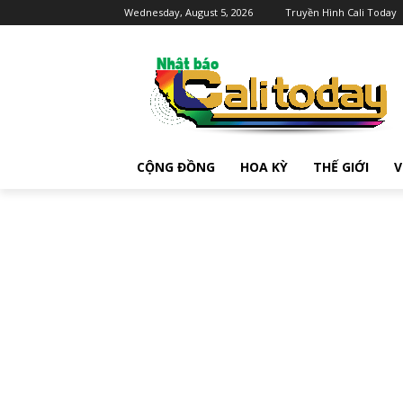
Wednesday, August 5, 2026
Truyền Hình Cali Today
CỘNG ĐỒNG
HOA KỲ
THẾ GIỚI
V