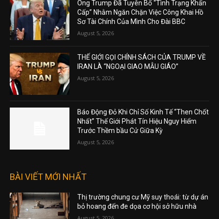
Ông Trump Đã Tuyên Bố “Tình Trạng Khẩn
Cấp” Nhằm Ngăn Chặn Việc Công Khai Hồ
Sơ Tài Chính Của Mình Cho Đài BBC
August 5, 2026
THẾ GIỚI GỌI CHÍNH SÁCH CỦA TRUMP VỀ
IRAN LÀ “NGOẠI GIAO MẪU GIÁO”
August 5, 2026
Báo Động Đỏ Khi Chỉ Số Kinh Tế “Then Chốt
Nhất” Thế Giới Phát Tín Hiệu Nguy Hiểm
Trước Thềm bầu Cử Giữa Kỳ
August 5, 2026
BÀI VIẾT MỚI NHẤT
Thị trường chung cư Mỹ suy thoái: từ dự án
bỏ hoang đến đe dọa cơ hội sở hữu nhà
August 5, 2026