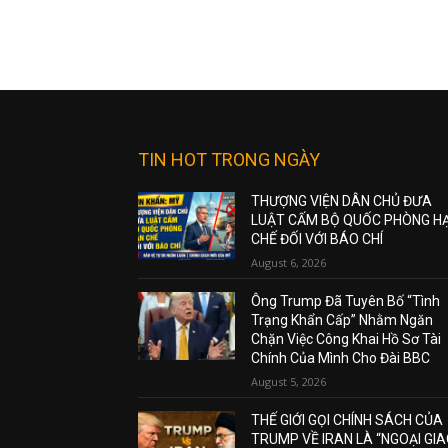
TIN HOT TRONG NGÀY
THƯỢNG VIỆN DÂN CHỦ ĐƯA
LUẬT CẤM BỘ QUỐC PHÒNG H
CHẾ ĐỐI VỚI BÁO CHÍ
August 6, 2026
Ông Trump Đã Tuyên Bố “Tình
Trạng Khẩn Cấp” Nhằm Ngăn
Chặn Việc Công Khai Hồ Sơ Tài
Chính Của Mình Cho Đài BBC
August 5, 2026
THẾ GIỚI GỌI CHÍNH SÁCH CỦA
TRUMP VỀ IRAN LÀ “NGOẠI GI