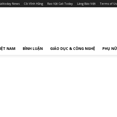
alitoday News
Cõi Vĩnh Hằng
Rao Vặt Cali Today
Làng Báo Việt
Terms of Us
IỆT NAM
BÌNH LUẬN
GIÁO DỤC & CÔNG NGHỆ
PHỤ N