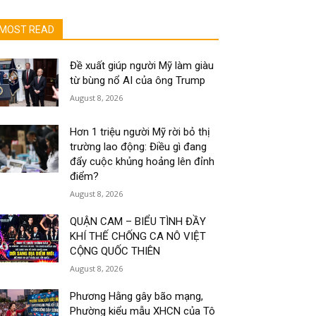
MOST READ
Đề xuất giúp người Mỹ làm giàu
từ bùng nổ AI của ông Trump
August 8, 2026
Hơn 1 triệu người Mỹ rời bỏ thị
trường lao động: Điều gì đang
đẩy cuộc khủng hoảng lên đỉnh
điểm?
August 8, 2026
QUẬN CAM – BIỂU TÌNH ĐẦY
KHÍ THẾ CHỐNG CA NÔ VIỆT
CỘNG QUỐC THIÊN
August 8, 2026
Phương Hằng gây bão mạng,
Phường kiểu mẫu XHCN của Tô