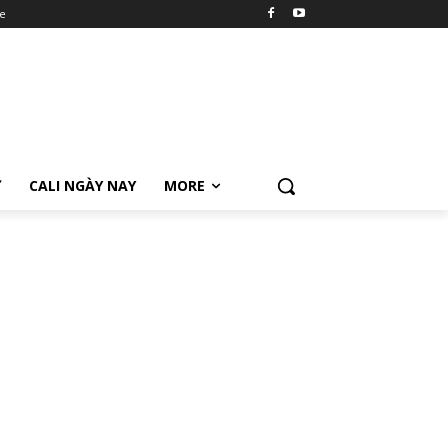
e
Ữ
CALI NGÀY NAY
MORE