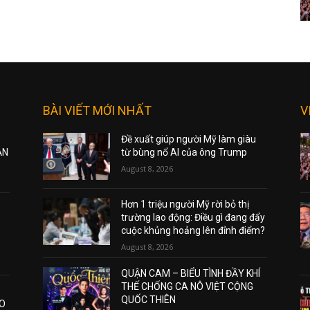
BÀI VIẾT MỚI NHẤT
V
Đề xuất giúp người Mỹ làm giàu
ẠN
từ bùng nổ AI của ông Trump
August 8, 2026
Hơn 1 triệu người Mỹ rời bỏ thị
trường lao động: Điều gì đang đẩy
cuộc khủng hoảng lên đỉnh điểm?
August 8, 2026
QUẬN CAM – BIỂU TÌNH ĐẦY KHÍ
THẾ CHỐNG CA NÔ VIỆT CỘNG
QUỐC THIÊN
AO