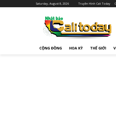
Saturday, August 8, 2026
Truyền Hình Cali Today
C
CỘNG ĐỒNG
HOA KỲ
THẾ GIỚI
V