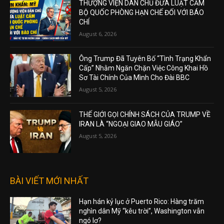
THƯỢNG VIỆN DÂN CHỦ ĐƯA LUẬT CẤM
BỘ QUỐC PHÒNG HẠN CHẾ ĐỐI VỚI BÁO
CHÍ
August 6, 2026
Ông Trump Đã Tuyên Bố “Tình Trạng Khẩn
Cấp” Nhằm Ngăn Chặn Việc Công Khai Hồ
Sơ Tài Chính Của Mình Cho Đài BBC
August 5, 2026
THẾ GIỚI GỌI CHÍNH SÁCH CỦA TRUMP VỀ
IRAN LÀ “NGOẠI GIAO MẪU GIÁO”
August 5, 2026
BÀI VIẾT MỚI NHẤT
Hạn hán kỷ lục ở Puerto Rico: Hàng trăm
nghìn dân Mỹ “kêu trời”, Washington vẫn
ngó lơ?