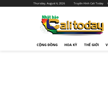
Thursday, August 6, 2026
Truyền Hình Cali Today
CỘNG ĐỒNG
HOA KỲ
THẾ GIỚI
V