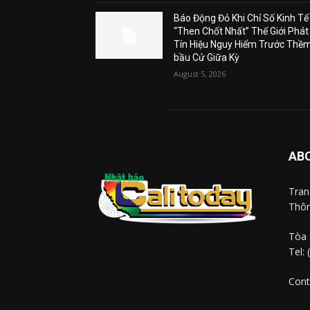
Báo Động Đỏ Khi Chỉ Số Kinh Tế
“Then Chốt Nhất” Thế Giới Phát
Tín Hiệu Nguy Hiểm Trước Thề
bầu Cử Giữa Kỳ
August 5, 2026
AB
Tra
Thôn
Tòa 
Tel:
Cont