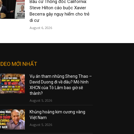
Bầu cử Thống đốc California:
Steve Hilton cáo buộc Xavier
Becerra gây nguy hiểm cho trẻ
di cư
August 6, 2026
IDEO MỚI NHẤT
Vụ án tham nhũng Sheng Thao –
David Duong đi về đâu? Mô hình
XHCN của Tô Lâm bao giờ sẽ
thành?
August 5, 2026
Khủng hoảng kim cương vàng
Việt Nam
August 5, 2026