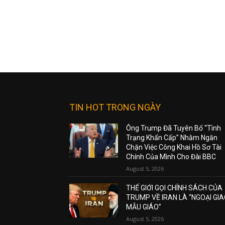
TIN HOT TRONG NGÀY
Ông Trump Đã Tuyên Bố “Tình
Trạng Khẩn Cấp” Nhằm Ngăn
Chặn Việc Công Khai Hồ Sơ Tài
Chính Của Mình Cho Đài BBC
August 5, 2026
THẾ GIỚI GỌI CHÍNH SÁCH CỦA
TRUMP VỀ IRAN LÀ “NGOẠI GI
MẪU GIÁO”
August 5, 2026