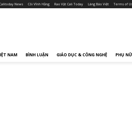
Calitoday News
Cõi Vĩnh Hằng
Rao Vặt Cali Today
Làng Báo Việt
Terms of U
IỆT NAM
BÌNH LUẬN
GIÁO DỤC & CÔNG NGHỆ
PHỤ N