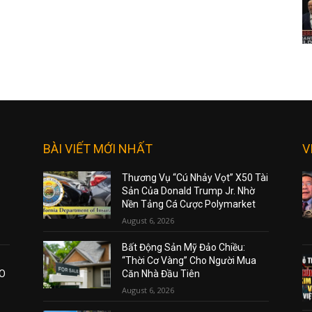
BÀI VIẾT MỚI NHẤT
V
Thương Vụ “Cú Nhảy Vọt” X50 Tài
Sản Của Donald Trump Jr. Nhờ
Nền Tảng Cá Cược Polymarket
August 6, 2026
Bất Động Sản Mỹ Đảo Chiều:
“Thời Cơ Vàng” Cho Người Mua
AO
Căn Nhà Đầu Tiên
August 6, 2026