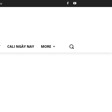
se
Ữ
CALI NGÀY NAY
MORE