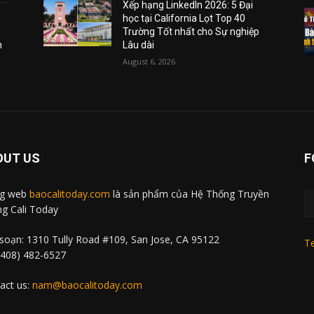
Xếp hạng LinkedIn 2026: 5 Đại
học tại California Lọt Top 40
Trường Tốt nhất cho Sự nghiệp
m
Lâu dài
August 6, 2026
OUT US
F
ng web
baocalitoday.com
là sản phẩm của Hệ Thống Truyền
g Cali Today
soạn: 1310 Tully Road #109, San Jose, CA 95122
Te
 (408) 482-6527
act us:
nam@baocalitoday.com