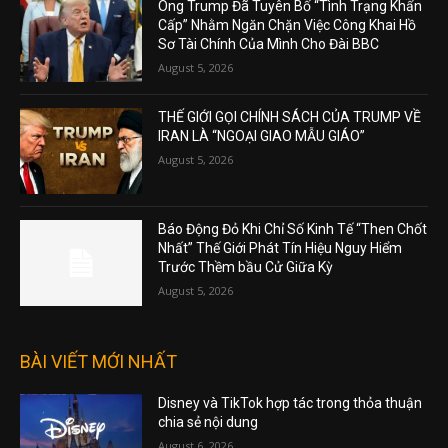
Ông Trump Đã Tuyên Bố “Tình Trạng Khẩn
Cấp” Nhằm Ngăn Chặn Việc Công Khai Hồ
Sơ Tài Chính Của Mình Cho Đài BBC
August 5, 2026
THẾ GIỚI GỌI CHÍNH SÁCH CỦA TRUMP VỀ
IRAN LÀ “NGOẠI GIAO MẪU GIÁO”
August 5, 2026
Báo Động Đỏ Khi Chỉ Số Kinh Tế “Then Chốt
Nhất” Thế Giới Phát Tín Hiệu Nguy Hiểm
Trước Thềm bầu Cử Giữa Kỳ
August 5, 2026
BÀI VIẾT MỚI NHẤT
Disney và TikTok hợp tác trong thỏa thuận
chia sẻ nội dung
August 6, 2026