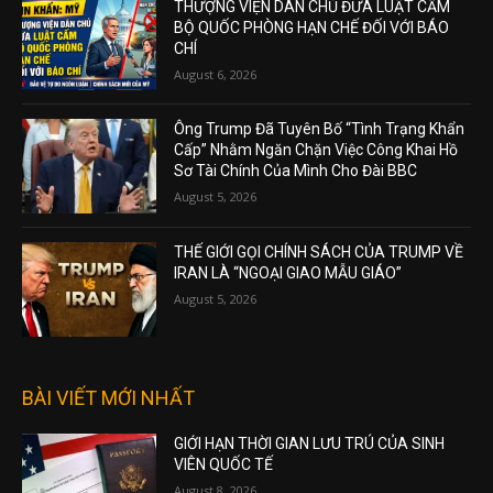
THƯỢNG VIỆN DÂN CHỦ ĐƯA LUẬT CẤM
BỘ QUỐC PHÒNG HẠN CHẾ ĐỐI VỚI BÁO
CHÍ
August 6, 2026
Ông Trump Đã Tuyên Bố “Tình Trạng Khẩn
Cấp” Nhằm Ngăn Chặn Việc Công Khai Hồ
Sơ Tài Chính Của Mình Cho Đài BBC
August 5, 2026
THẾ GIỚI GỌI CHÍNH SÁCH CỦA TRUMP VỀ
IRAN LÀ “NGOẠI GIAO MẪU GIÁO”
August 5, 2026
BÀI VIẾT MỚI NHẤT
GIỚI HẠN THỜI GIAN LƯU TRÚ CỦA SINH
VIÊN QUỐC TẾ
August 8, 2026