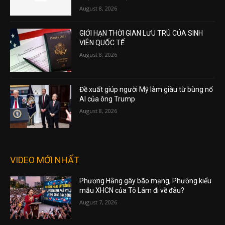
August 8, 2026
GIỚI HẠN THỜI GIAN LƯU TRÚ CỦA SINH
VIÊN QUỐC TẾ
August 8, 2026
Đề xuất giúp người Mỹ làm giàu từ bùng nổ
AI của ông Trump
August 8, 2026
VIDEO MỚI NHẤT
Phương Hằng gây bão mạng, Phường kiểu
mẫu XHCN của Tô Lâm đi về đâu?
August 7, 2026