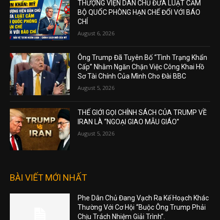
THƯỢNG VIỆN DÂN CHỦ ĐƯA LUẬT CẤM
BỘ QUỐC PHÒNG HẠN CHẾ ĐỐI VỚI BÁO
CHÍ
August 6, 2026
Ông Trump Đã Tuyên Bố “Tình Trạng Khẩn
Cấp” Nhằm Ngăn Chặn Việc Công Khai Hồ
Sơ Tài Chính Của Mình Cho Đài BBC
August 5, 2026
THẾ GIỚI GỌI CHÍNH SÁCH CỦA TRUMP VỀ
IRAN LÀ “NGOẠI GIAO MẪU GIÁO”
August 5, 2026
BÀI VIẾT MỚI NHẤT
Phe Dân Chủ Đang Vạch Ra Kế Hoạch Khác
Thường Với Cơ Hội “Buộc Ông Trump Phải
Chịu Trách Nhiệm Giải Trình”.