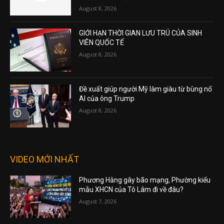
August 8, 2026
GIỚI HẠN THỜI GIAN LƯU TRÚ CỦA SINH
VIÊN QUỐC TẾ
August 8, 2026
Đề xuất giúp người Mỹ làm giàu từ bùng nổ
AI của ông Trump
August 8, 2026
VIDEO MỚI NHẤT
Phương Hằng gây bão mạng, Phường kiểu
mẫu XHCN của Tô Lâm đi về đâu?
August 7, 2026