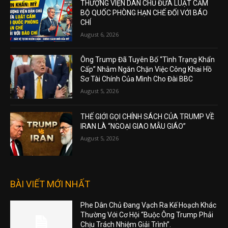
THƯỢNG VIỆN DÂN CHỦ ĐƯA LUẬT CẤM
BỘ QUỐC PHÒNG HẠN CHẾ ĐỐI VỚI BÁO
CHÍ
August 6, 2026
Ông Trump Đã Tuyên Bố “Tình Trạng Khẩn
Cấp” Nhằm Ngăn Chặn Việc Công Khai Hồ
Sơ Tài Chính Của Mình Cho Đài BBC
August 5, 2026
THẾ GIỚI GỌI CHÍNH SÁCH CỦA TRUMP VỀ
IRAN LÀ “NGOẠI GIAO MẪU GIÁO”
August 5, 2026
BÀI VIẾT MỚI NHẤT
Phe Dân Chủ Đang Vạch Ra Kế Hoạch Khác
Thường Với Cơ Hội “Buộc Ông Trump Phải
Chịu Trách Nhiệm Giải Trình”.