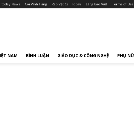
litoday News
Cõi Vĩnh Hằng
Rao Vặt Cali Today
Làng Báo Việt
Terms of Use
IỆT NAM
BÌNH LUẬN
GIÁO DỤC & CÔNG NGHỆ
PHỤ N