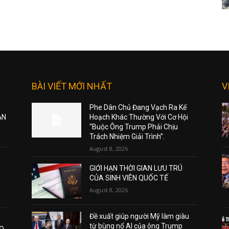
BÀI VIẾT MỚI NHẤT
V
Phe Dân Chủ Đang Vạch Ra Kế
ẠN
Hoạch Khác Thường Với Cơ Hội
“Buộc Ông Trump Phải Chịu
Trách Nhiệm Giải Trình”.
August 8, 2026
GIỚI HẠN THỜI GIAN LƯU TRÚ
CỦA SINH VIÊN QUỐC TẾ
August 8, 2026
Đề xuất giúp người Mỹ làm giàu
từ bùng nổ AI của ông Trump