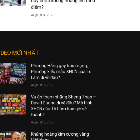
đẩy cuộc khủng hoảng lên đỉnh
điểm?
August 8, 2026
IDEO MỚI NHẤT
Phương Hằng gây bão mạng,
Phường kiểu mẫu XHCN của Tô
Lâm đi về đâu?
August 7, 2026
Vụ án tham nhũng Sheng Thao –
David Duong đi về đâu? Mô hình
XHCN của Tô Lâm bao giờ sẽ
thành?
August 5, 2026
Khủng hoảng kim cương vàng