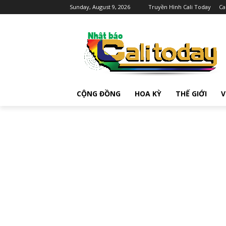
Sunday, August 9, 2026
Truyền Hình Cali Today
Ca
CỘNG ĐỒNG
HOA KỲ
THẾ GIỚI
V