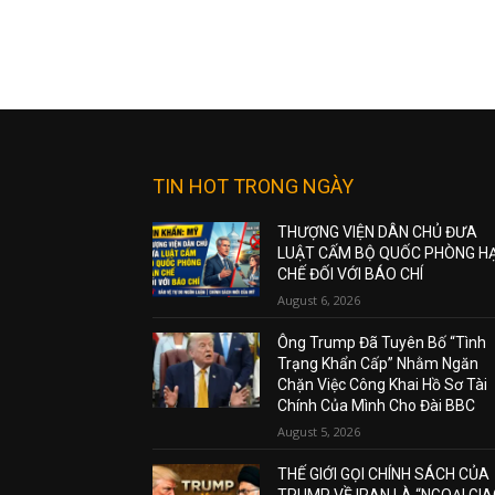
TIN HOT TRONG NGÀY
THƯỢNG VIỆN DÂN CHỦ ĐƯA
LUẬT CẤM BỘ QUỐC PHÒNG H
CHẾ ĐỐI VỚI BÁO CHÍ
August 6, 2026
Ông Trump Đã Tuyên Bố “Tình
Trạng Khẩn Cấp” Nhằm Ngăn
Chặn Việc Công Khai Hồ Sơ Tài
Chính Của Mình Cho Đài BBC
August 5, 2026
THẾ GIỚI GỌI CHÍNH SÁCH CỦA