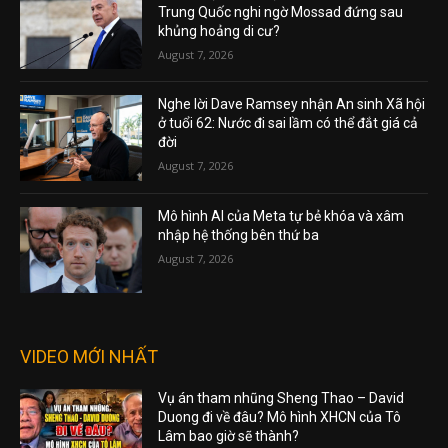
Trung Quốc nghi ngờ Mossad đứng sau
khủng hoảng di cư?
August 7, 2026
Nghe lời Dave Ramsey nhận An sinh Xã hội
ở tuổi 62: Nước đi sai lầm có thể đắt giá cả
đời
August 7, 2026
Mô hình AI của Meta tự bẻ khóa và xâm
nhập hệ thống bên thứ ba
August 7, 2026
VIDEO MỚI NHẤT
Vụ án tham nhũng Sheng Thao – David
Duong đi về đâu? Mô hình XHCN của Tô
Lâm bao giờ sẽ thành?