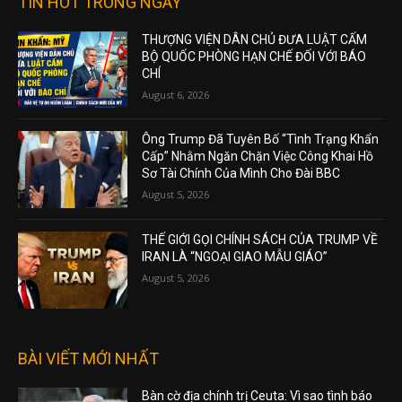
TIN HOT TRONG NGÀY
THƯỢNG VIỆN DÂN CHỦ ĐƯA LUẬT CẤM
BỘ QUỐC PHÒNG HẠN CHẾ ĐỐI VỚI BÁO
CHÍ
August 6, 2026
Ông Trump Đã Tuyên Bố “Tình Trạng Khẩn
Cấp” Nhằm Ngăn Chặn Việc Công Khai Hồ
Sơ Tài Chính Của Mình Cho Đài BBC
August 5, 2026
THẾ GIỚI GỌI CHÍNH SÁCH CỦA TRUMP VỀ
IRAN LÀ “NGOẠI GIAO MẪU GIÁO”
August 5, 2026
BÀI VIẾT MỚI NHẤT
Bàn cờ địa chính trị Ceuta: Vì sao tình báo