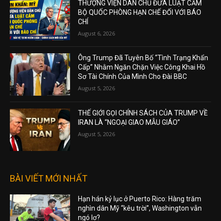
THƯỢNG VIỆN DÂN CHỦ ĐƯA LUẬT CẤM
BỘ QUỐC PHÒNG HẠN CHẾ ĐỐI VỚI BÁO
CHÍ
August 6, 2026
Ông Trump Đã Tuyên Bố “Tình Trạng Khẩn
Cấp” Nhằm Ngăn Chặn Việc Công Khai Hồ
Sơ Tài Chính Của Mình Cho Đài BBC
August 5, 2026
THẾ GIỚI GỌI CHÍNH SÁCH CỦA TRUMP VỀ
IRAN LÀ “NGOẠI GIAO MẪU GIÁO”
August 5, 2026
BÀI VIẾT MỚI NHẤT
Hạn hán kỷ lục ở Puerto Rico: Hàng trăm
nghìn dân Mỹ “kêu trời”, Washington vẫn
ngó lơ?