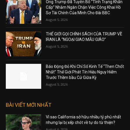
Ông Trump Đã Tuyên Bố “Tình Trạng Khẩn
Cấp” Nhằm Ngăn Chặn Việc Công Khai Hồ
Sơ Tài Chính Của Mình Cho Đài BBC
August 5, 2026
THẾ GIỚI GỌI CHÍNH SÁCH CỦA TRUMP VỀ
IRAN LÀ “NGOẠI GIAO MẪU GIÁO”
August 5, 2026
Báo Động Đỏ Khi Chỉ Số Kinh Tế “Then Chốt
Nhất” Thế Giới Phát Tín Hiệu Nguy Hiểm
Trước Thềm bầu Cử Giữa Kỳ
August 5, 2026
BÀI VIẾT MỚI NHẤT
Vì sao California sở hữu nhiều tỷ phú nhất
nhưng lại bị xếp chót về tự do từ thiện?
August 6, 2026