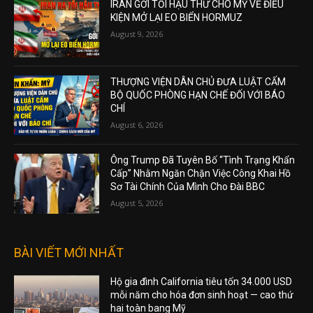
IRAN GỞI TỐI HẬU THƯ CHO MỸ VỀ ĐIỀU
KIỆN MỞ LẠI EO BIỂN HORMUZ
August 9, 2026
THƯỢNG VIỆN DÂN CHỦ ĐƯA LUẬT CẤM
BỘ QUỐC PHÒNG HẠN CHẾ ĐỐI VỚI BÁO
CHÍ
August 6, 2026
Ông Trump Đã Tuyên Bố “Tình Trạng Khẩn
Cấp” Nhằm Ngăn Chặn Việc Công Khai Hồ
Sơ Tài Chính Của Mình Cho Đài BBC
August 5, 2026
BÀI VIẾT MỚI NHẤT
Hộ gia đình California tiêu tốn 34.000 USD
mỗi năm cho hóa đơn sinh hoạt — cao thứ
hai toàn bang Mỹ