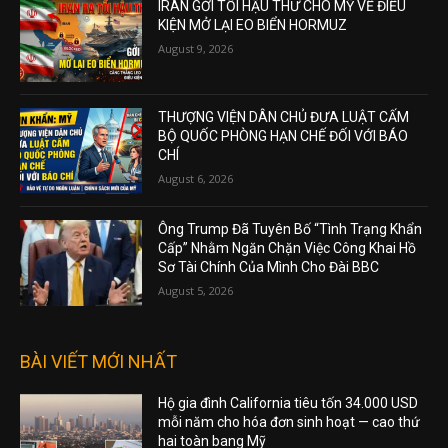
IRAN GỞI TỐI HẬU THƯ CHO MỸ VỀ ĐIỀU
KIỆN MỞ LẠI EO BIỂN HORMUZ
August 9, 2026
THƯỢNG VIỆN DÂN CHỦ ĐƯA LUẬT CẤM
BỘ QUỐC PHÒNG HẠN CHẾ ĐỐI VỚI BÁO
CHÍ
August 6, 2026
Ông Trump Đã Tuyên Bố “Tình Trạng Khẩn
Cấp” Nhằm Ngăn Chặn Việc Công Khai Hồ
Sơ Tài Chính Của Mình Cho Đài BBC
August 5, 2026
BÀI VIẾT MỚI NHẤT
Hộ gia đình California tiêu tốn 34.000 USD
mỗi năm cho hóa đơn sinh hoạt — cao thứ
hai toàn bang Mỹ