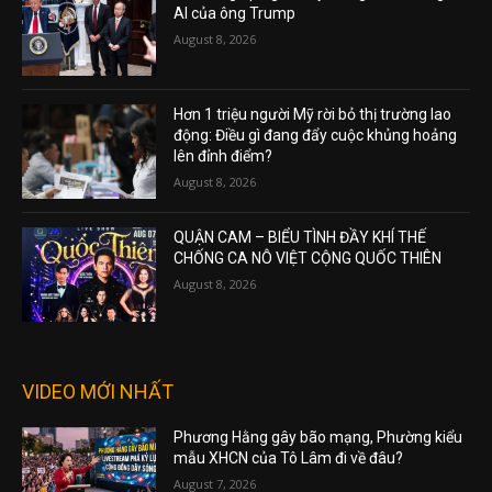
AI của ông Trump
August 8, 2026
Hơn 1 triệu người Mỹ rời bỏ thị trường lao
động: Điều gì đang đẩy cuộc khủng hoảng
lên đỉnh điểm?
August 8, 2026
QUẬN CAM – BIỂU TÌNH ĐẦY KHÍ THẾ
CHỐNG CA NÔ VIỆT CỘNG QUỐC THIÊN
August 8, 2026
VIDEO MỚI NHẤT
Phương Hằng gây bão mạng, Phường kiểu
mẫu XHCN của Tô Lâm đi về đâu?
August 7, 2026