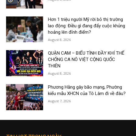
Hơn 1 triệu người Mỹ rời bỏ thị trường
lao động: Điều gì đang đẩy cuộc khủng
hoảng lên đỉnh điểm?
August 8, 2026
QUẬN CAM – BIỂU TÌNH ĐẦY KHÍ THẾ
CHỐNG CA NÔ VIỆT CỘNG QUỐC
THIÊN
August 8, 2026
Phương Hằng gây bão mạng, Phường
kiểu mẫu XHCN của Tô Lâm đi về đâu?
August 7, 2026