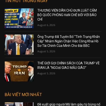
TIN HOT TRONG NGÀY
THƯỢNG VIỆN DÂN CHỦ ĐƯA LUẬT CẤM
BỘ QUỐC PHÒNG HẠN CHẾ ĐỐI VỚI BÁO
CHÍ
August 6, 2026
Ông Trump Đã Tuyên Bố “Tình Trạng Khẩn
Cấp” Nhằm Ngăn Chặn Việc Công Khai Hồ
Sơ Tài Chính Của Mình Cho Đài BBC
August 5, 2026
THẾ GIỚI GỌI CHÍNH SÁCH CỦA TRUMP VỀ
IRAN LÀ “NGOẠI GIAO MẪU GIÁO”
August 5, 2026
BÀI VIẾT MỚI NHẤT
Đề xuất giúp người Mỹ làm giàu từ bùng nổ