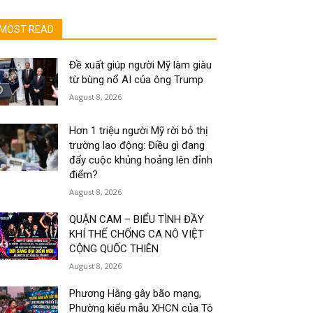
MOST READ
Đề xuất giúp người Mỹ làm giàu
từ bùng nổ AI của ông Trump
August 8, 2026
Hơn 1 triệu người Mỹ rời bỏ thị
trường lao động: Điều gì đang
đẩy cuộc khủng hoảng lên đỉnh
điểm?
August 8, 2026
QUẬN CAM – BIỂU TÌNH ĐẦY
KHÍ THẾ CHỐNG CA NÔ VIỆT
CỘNG QUỐC THIÊN
August 8, 2026
Phương Hằng gây bão mạng,
Phường kiểu mẫu XHCN của Tô