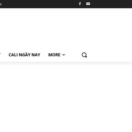
e
Ữ
CALI NGÀY NAY
MORE