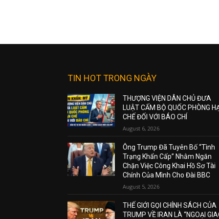
TIN HOT TRONG NGÀY
THƯỢNG VIỆN DÂN CHỦ ĐƯA
LUẬT CẤM BỘ QUỐC PHÒNG H
CHẾ ĐỐI VỚI BÁO CHÍ
August 6, 2026
Ông Trump Đã Tuyên Bố “Tình
Trạng Khẩn Cấp” Nhằm Ngăn
Chặn Việc Công Khai Hồ Sơ Tài
Chính Của Mình Cho Đài BBC
August 5, 2026
THẾ GIỚI GỌI CHÍNH SÁCH CỦA
TRUMP VỀ IRAN LÀ “NGOẠI GI