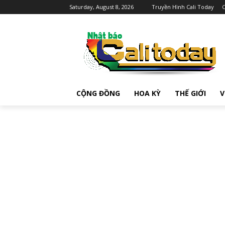
Saturday, August 8, 2026
Truyền Hình Cali Today
C
CỘNG ĐỒNG
HOA KỲ
THẾ GIỚI
V