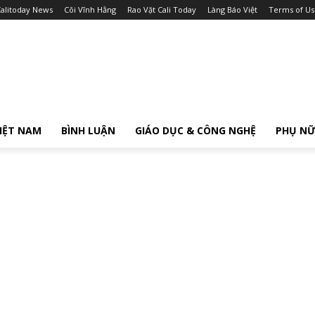
alitoday News
Cõi Vĩnh Hằng
Rao Vặt Cali Today
Làng Báo Việt
Terms of Us
IỆT NAM
BÌNH LUẬN
GIÁO DỤC & CÔNG NGHỆ
PHỤ N