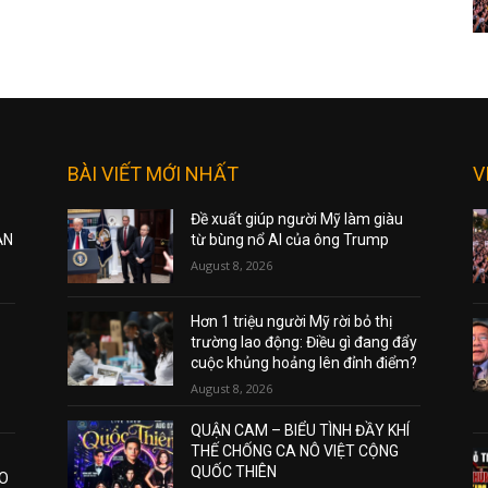
BÀI VIẾT MỚI NHẤT
V
Đề xuất giúp người Mỹ làm giàu
ẠN
từ bùng nổ AI của ông Trump
August 8, 2026
Hơn 1 triệu người Mỹ rời bỏ thị
trường lao động: Điều gì đang đẩy
cuộc khủng hoảng lên đỉnh điểm?
August 8, 2026
QUẬN CAM – BIỂU TÌNH ĐẦY KHÍ
THẾ CHỐNG CA NÔ VIỆT CỘNG
QUỐC THIÊN
AO