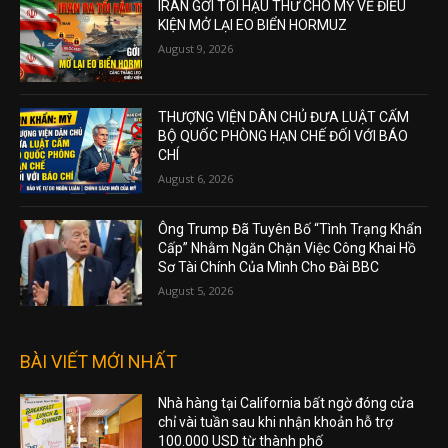
IRAN GỞI TỐI HẬU THƯ CHO MỸ VỀ ĐIỀU
KIỆN MỞ LẠI EO BIỂN HORMUZ
August 9, 2026
THƯỢNG VIỆN DÂN CHỦ ĐƯA LUẬT CẤM
BỘ QUỐC PHÒNG HẠN CHẾ ĐỐI VỚI BÁO
CHÍ
August 6, 2026
Ông Trump Đã Tuyên Bố “Tình Trạng Khẩn
Cấp” Nhằm Ngăn Chặn Việc Công Khai Hồ
Sơ Tài Chính Của Mình Cho Đài BBC
August 5, 2026
BÀI VIẾT MỚI NHẤT
Nhà hàng tại California bất ngờ đóng cửa
chỉ vài tuần sau khi nhận khoản hỗ trợ
100.000 USD từ thành phố