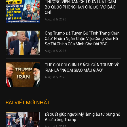
THƯỢNG VIỆN DÂN CHỦ ĐƯA LUẬT CẤM
BỘ QUỐC PHÒNG HẠN CHẾ ĐỐI VỚI BÁO
CHÍ
August 6, 2026
Ông Trump Đã Tuyên Bố “Tình Trạng Khẩn
Cấp” Nhằm Ngăn Chặn Việc Công Khai Hồ
Sơ Tài Chính Của Mình Cho Đài BBC
August 5, 2026
THẾ GIỚI GỌI CHÍNH SÁCH CỦA TRUMP VỀ
IRAN LÀ “NGOẠI GIAO MẪU GIÁO”
August 5, 2026
BÀI VIẾT MỚI NHẤT
Đề xuất giúp người Mỹ làm giàu từ bùng nổ
AI của ông Trump
August 8, 2026