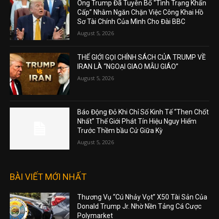
Ông Trump Đã Tuyên Bố “Tình Trạng Khẩn
Cấp” Nhằm Ngăn Chặn Việc Công Khai Hồ
Sơ Tài Chính Của Mình Cho Đài BBC
August 5, 2026
THẾ GIỚI GỌI CHÍNH SÁCH CỦA TRUMP VỀ
IRAN LÀ “NGOẠI GIAO MẪU GIÁO”
August 5, 2026
Báo Động Đỏ Khi Chỉ Số Kinh Tế “Then Chốt
Nhất” Thế Giới Phát Tín Hiệu Nguy Hiểm
Trước Thềm bầu Cử Giữa Kỳ
August 5, 2026
BÀI VIẾT MỚI NHẤT
Thương Vụ “Cú Nhảy Vọt” X50 Tài Sản Của
Donald Trump Jr. Nhờ Nền Tảng Cá Cược
Polymarket