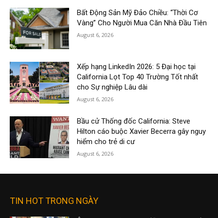
Bất Động Sản Mỹ Đảo Chiều: “Thời Cơ
Vàng” Cho Người Mua Căn Nhà Đầu Tiên
August 6, 2026
Xếp hạng LinkedIn 2026: 5 Đại học tại
California Lọt Top 40 Trường Tốt nhất
cho Sự nghiệp Lâu dài
August 6, 2026
Bầu cử Thống đốc California: Steve
Hilton cáo buộc Xavier Becerra gây nguy
hiểm cho trẻ di cư
August 6, 2026
TIN HOT TRONG NGÀY