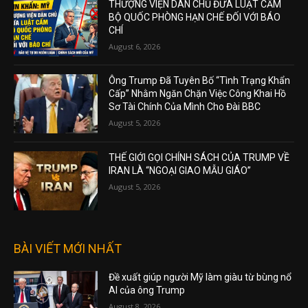
THƯỢNG VIỆN DÂN CHỦ ĐƯA LUẬT CẤM
BỘ QUỐC PHÒNG HẠN CHẾ ĐỐI VỚI BÁO
CHÍ
August 6, 2026
Ông Trump Đã Tuyên Bố “Tình Trạng Khẩn
Cấp” Nhằm Ngăn Chặn Việc Công Khai Hồ
Sơ Tài Chính Của Mình Cho Đài BBC
August 5, 2026
THẾ GIỚI GỌI CHÍNH SÁCH CỦA TRUMP VỀ
IRAN LÀ “NGOẠI GIAO MẪU GIÁO”
August 5, 2026
BÀI VIẾT MỚI NHẤT
Đề xuất giúp người Mỹ làm giàu từ bùng nổ
AI của ông Trump
August 8, 2026