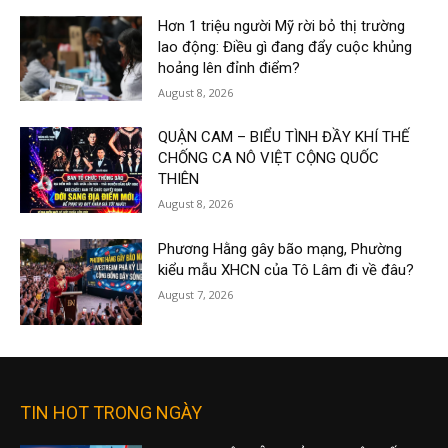
Hơn 1 triệu người Mỹ rời bỏ thị trường
lao động: Điều gì đang đẩy cuộc khủng
hoảng lên đỉnh điểm?
August 8, 2026
QUẬN CAM – BIỂU TÌNH ĐẦY KHÍ THẾ
CHỐNG CA NÔ VIỆT CỘNG QUỐC
THIÊN
August 8, 2026
Phương Hằng gây bão mạng, Phường
kiểu mẫu XHCN của Tô Lâm đi về đâu?
August 7, 2026
TIN HOT TRONG NGÀY