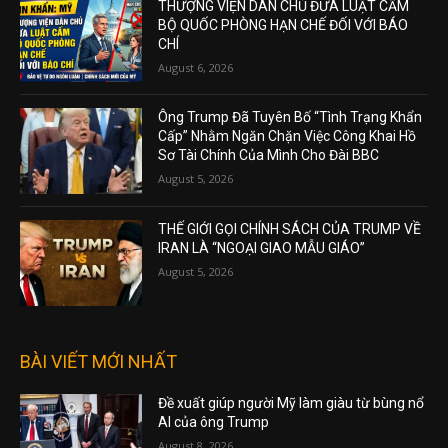
THƯỢNG VIỆN DÂN CHỦ ĐƯA LUẬT CẤM
BỘ QUỐC PHÒNG HẠN CHẾ ĐỐI VỚI BÁO
CHÍ
August 6, 2026
Ông Trump Đã Tuyên Bố “Tình Trạng Khẩn
Cấp” Nhằm Ngăn Chặn Việc Công Khai Hồ
Sơ Tài Chính Của Mình Cho Đài BBC
August 5, 2026
THẾ GIỚI GỌI CHÍNH SÁCH CỦA TRUMP VỀ
IRAN LÀ “NGOẠI GIAO MẪU GIÁO”
August 5, 2026
BÀI VIẾT MỚI NHẤT
Đề xuất giúp người Mỹ làm giàu từ bùng nổ
AI của ông Trump
August 8, 2026