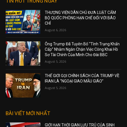
TIN HOT TRONG NGÀY
THƯỢNG VIỆN DÂN CHỦ ĐƯA LUẬT CẤM
BỘ QUỐC PHÒNG HẠN CHẾ ĐỐI VỚI BÁO
CHÍ
August 6, 2026
Ông Trump Đã Tuyên Bố “Tình Trạng Khẩn
Cấp” Nhằm Ngăn Chặn Việc Công Khai Hồ
Sơ Tài Chính Của Mình Cho Đài BBC
August 5, 2026
THẾ GIỚI GỌI CHÍNH SÁCH CỦA TRUMP VỀ
IRAN LÀ “NGOẠI GIAO MẪU GIÁO”
August 5, 2026
BÀI VIẾT MỚI NHẤT
GIỚI HẠN THỜI GIAN LƯU TRÚ CỦA SINH