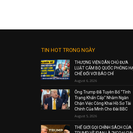
TIN HOT TRONG NGÀY
THƯỢNG VIỆN DÂN CHỦ ĐƯA
LUẬT CẤM BỘ QUỐC PHÒNG H
CHẾ ĐỐI VỚI BÁO CHÍ
August 6, 2026
Ông Trump Đã Tuyên Bố “Tình
Trạng Khẩn Cấp” Nhằm Ngăn
Chặn Việc Công Khai Hồ Sơ Tài
Chính Của Mình Cho Đài BBC
August 5, 2026
THẾ GIỚI GỌI CHÍNH SÁCH CỦA