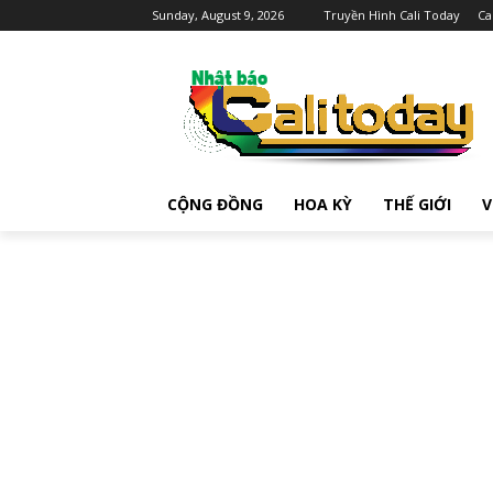
Sunday, August 9, 2026
Truyền Hình Cali Today
Ca
CỘNG ĐỒNG
HOA KỲ
THẾ GIỚI
V