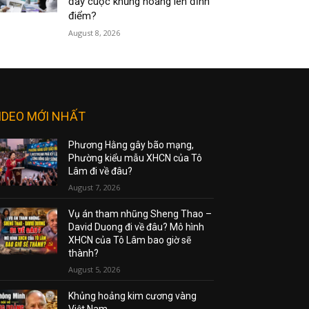
đẩy cuộc khủng hoảng lên đỉnh
điểm?
August 8, 2026
IDEO MỚI NHẤT
Phương Hằng gây bão mạng,
Phường kiểu mẫu XHCN của Tô
Lâm đi về đâu?
August 7, 2026
Vụ án tham nhũng Sheng Thao –
David Duong đi về đâu? Mô hình
XHCN của Tô Lâm bao giờ sẽ
thành?
August 5, 2026
Khủng hoảng kim cương vàng