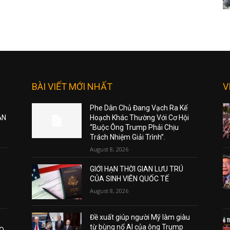
BÀI VIẾT MỚI NHẤT
V
Phe Dân Chủ Đang Vạch Ra Kế
ẠN
Hoạch Khác Thường Với Cơ Hội
“Buộc Ông Trump Phải Chịu
Trách Nhiệm Giải Trình”.
August 8, 2026
GIỚI HẠN THỜI GIAN LƯU TRÚ
CỦA SINH VIÊN QUỐC TẾ
August 8, 2026
Đề xuất giúp người Mỹ làm giàu
từ bùng nổ AI của ông Trump