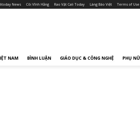
litoday News
Cõi Vĩnh Hằng
Rao Vặt Cali Today
Làng Báo Việt
Terms of Use
IỆT NAM
BÌNH LUẬN
GIÁO DỤC & CÔNG NGHỆ
PHỤ N