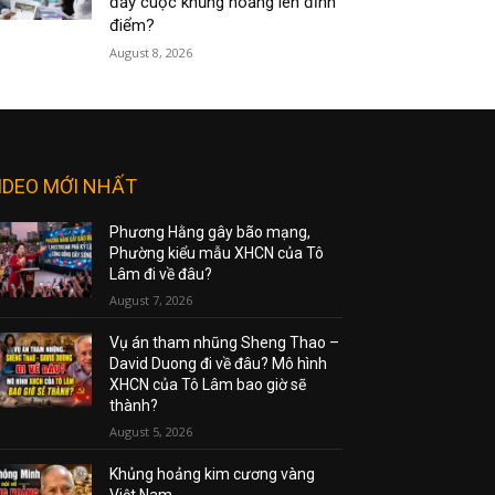
đẩy cuộc khủng hoảng lên đỉnh
điểm?
August 8, 2026
IDEO MỚI NHẤT
Phương Hằng gây bão mạng,
Phường kiểu mẫu XHCN của Tô
Lâm đi về đâu?
August 7, 2026
Vụ án tham nhũng Sheng Thao –
David Duong đi về đâu? Mô hình
XHCN của Tô Lâm bao giờ sẽ
thành?
August 5, 2026
Khủng hoảng kim cương vàng