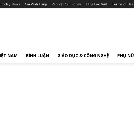
litoday News
Cõi Vĩnh Hằng
Rao Vặt Cali Today
Làng Báo Việt
Terms of Use
IỆT NAM
BÌNH LUẬN
GIÁO DỤC & CÔNG NGHỆ
PHỤ N