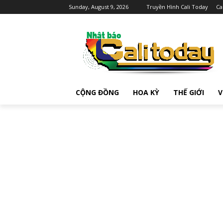
Sunday, August 9, 2026
Truyền Hình Cali Today
Ca
CỘNG ĐỒNG
HOA KỲ
THẾ GIỚI
V