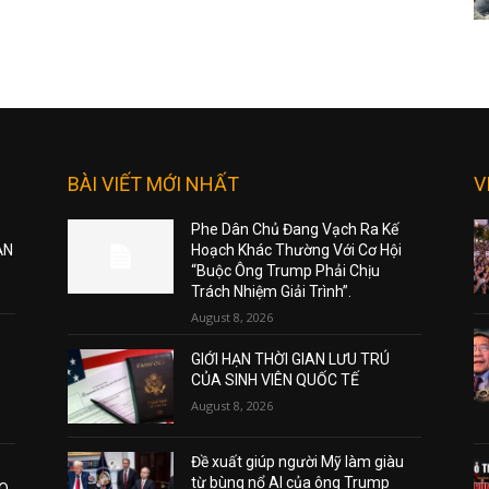
BÀI VIẾT MỚI NHẤT
V
Phe Dân Chủ Đang Vạch Ra Kế
ẠN
Hoạch Khác Thường Với Cơ Hội
“Buộc Ông Trump Phải Chịu
Trách Nhiệm Giải Trình”.
August 8, 2026
GIỚI HẠN THỜI GIAN LƯU TRÚ
CỦA SINH VIÊN QUỐC TẾ
August 8, 2026
Đề xuất giúp người Mỹ làm giàu
từ bùng nổ AI của ông Trump