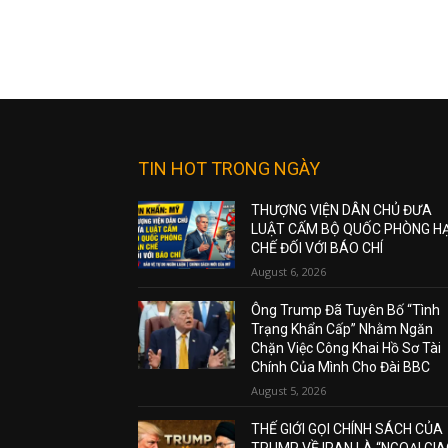
TIN HOT TRONG NGÀY
THƯỢNG VIỆN DÂN CHỦ ĐƯA
LUẬT CẤM BỘ QUỐC PHÒNG H
CHẾ ĐỐI VỚI BÁO CHÍ
August 6, 2026
Ông Trump Đã Tuyên Bố “Tình
Trạng Khẩn Cấp” Nhằm Ngăn
Chặn Việc Công Khai Hồ Sơ Tài
Chính Của Mình Cho Đài BBC
August 5, 2026
THẾ GIỚI GỌI CHÍNH SÁCH CỦA