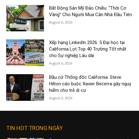
Bất Động Sản Mỹ Đảo Chiều: “Thời Cơ
Vàng” Cho Người Mua Căn Nhà Đầu Tiên
August 6, 2026
Xếp hạng LinkedIn 2026: 5 Đại học tại
California Lọt Top 40 Trường Tốt nhất
cho Sự nghiệp Lâu dài
August 6, 2026
Bầu cử Thống đốc California: Steve
Hilton cáo buộc Xavier Becerra gây nguy
hiểm cho trẻ di cư
August 6, 2026
TIN HOT TRONG NGÀY