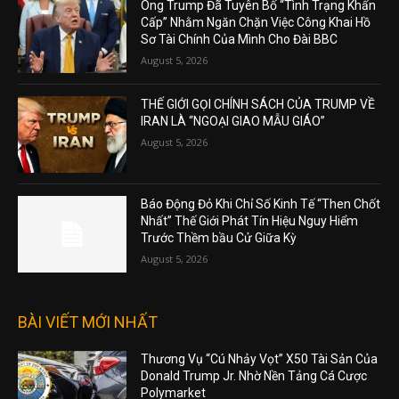
Ông Trump Đã Tuyên Bố “Tình Trạng Khẩn
Cấp” Nhằm Ngăn Chặn Việc Công Khai Hồ
Sơ Tài Chính Của Mình Cho Đài BBC
August 5, 2026
THẾ GIỚI GỌI CHÍNH SÁCH CỦA TRUMP VỀ
IRAN LÀ “NGOẠI GIAO MẪU GIÁO”
August 5, 2026
Báo Động Đỏ Khi Chỉ Số Kinh Tế “Then Chốt
Nhất” Thế Giới Phát Tín Hiệu Nguy Hiểm
Trước Thềm bầu Cử Giữa Kỳ
August 5, 2026
BÀI VIẾT MỚI NHẤT
Thương Vụ “Cú Nhảy Vọt” X50 Tài Sản Của
Donald Trump Jr. Nhờ Nền Tảng Cá Cược
Polymarket