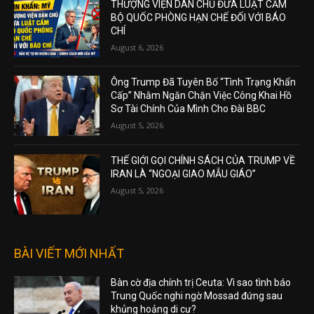
THƯỢNG VIỆN DÂN CHỦ ĐƯA LUẬT CẤM
BỘ QUỐC PHÒNG HẠN CHẾ ĐỐI VỚI BÁO
CHÍ
August 6, 2026
Ông Trump Đã Tuyên Bố “Tình Trạng Khẩn
Cấp” Nhằm Ngăn Chặn Việc Công Khai Hồ
Sơ Tài Chính Của Mình Cho Đài BBC
August 5, 2026
THẾ GIỚI GỌI CHÍNH SÁCH CỦA TRUMP VỀ
IRAN LÀ “NGOẠI GIAO MẪU GIÁO”
August 5, 2026
BÀI VIẾT MỚI NHẤT
Bàn cờ địa chính trị Ceuta: Vì sao tình báo
Trung Quốc nghi ngờ Mossad đứng sau
khủng hoảng di cư?