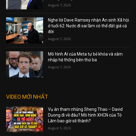
August 7, 2026
Nghe lời Dave Ramsey nhận An sinh Xã hội
ở tuổi 62: Nước đi sai lầm có thể đắt giá cả
đời
August 7, 2026
Mô hình AI của Meta tự bẻ khóa và xâm
nhập hệ thống bên thứ ba
August 7, 2026
VIDEO MỚI NHẤT
Vụ án tham nhũng Sheng Thao – David
Duong đi về đâu? Mô hình XHCN của Tô
Lâm bao giờ sẽ thành?
August 5, 2026