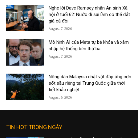
Nghe lời Dave Ramsey nhận An sinh Xã
hội ở tuổi 62: Nước đi sai lầm có thể đắt
giá cả đời
August 7, 2026
Mô hình AI của Meta tự bẻ khóa và xâm
nhập hệ thống bên thứ ba
August 7, 2026
Nông dân Malaysia chật vật đáp ứng cơn
sốt sầu riêng tại Trung Quốc giữa thời
tiết khắc nghiệt
August 6, 2026
TIN HOT TRONG NGÀY