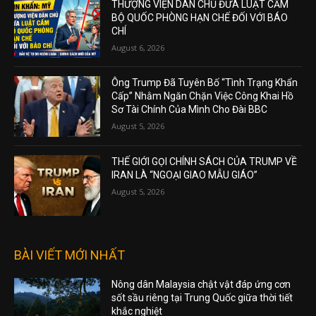
THƯỢNG VIỆN DÂN CHỦ ĐƯA LUẬT CẤM
BỘ QUỐC PHÒNG HẠN CHẾ ĐỐI VỚI BÁO
CHÍ
August 6, 2026
Ông Trump Đã Tuyên Bố “Tình Trạng Khẩn
Cấp” Nhằm Ngăn Chặn Việc Công Khai Hồ
Sơ Tài Chính Của Mình Cho Đài BBC
August 5, 2026
THẾ GIỚI GỌI CHÍNH SÁCH CỦA TRUMP VỀ
IRAN LÀ “NGOẠI GIAO MẪU GIÁO”
August 5, 2026
BÀI VIẾT MỚI NHẤT
Nông dân Malaysia chật vật đáp ứng cơn
sốt sầu riêng tại Trung Quốc giữa thời tiết
khắc nghiệt