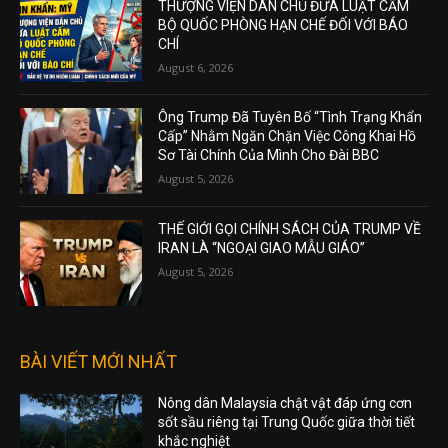
THƯỢNG VIỆN DÂN CHỦ ĐƯA LUẬT CẤM
BỘ QUỐC PHÒNG HẠN CHẾ ĐỐI VỚI BÁO
CHÍ
August 6, 2026
Ông Trump Đã Tuyên Bố “Tình Trạng Khẩn
Cấp” Nhằm Ngăn Chặn Việc Công Khai Hồ
Sơ Tài Chính Của Mình Cho Đài BBC
August 5, 2026
THẾ GIỚI GỌI CHÍNH SÁCH CỦA TRUMP VỀ
IRAN LÀ “NGOẠI GIAO MẪU GIÁO”
August 5, 2026
BÀI VIẾT MỚI NHẤT
Nông dân Malaysia chật vật đáp ứng cơn
sốt sầu riêng tại Trung Quốc giữa thời tiết
khắc nghiệt