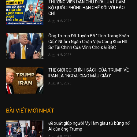
THƯỢNG VIỆN DÂN CHỦ ĐƯA LUẬT CẤM
BỘ QUỐC PHÒNG HẠN CHẾ ĐỐI VỚI BÁO
CHÍ
August 6, 2026
Ông Trump Đã Tuyên Bố “Tình Trạng Khẩn
Cấp” Nhằm Ngăn Chặn Việc Công Khai Hồ
Sơ Tài Chính Của Mình Cho Đài BBC
August 5, 2026
THẾ GIỚI GỌI CHÍNH SÁCH CỦA TRUMP VỀ
IRAN LÀ “NGOẠI GIAO MẪU GIÁO”
August 5, 2026
BÀI VIẾT MỚI NHẤT
Đề xuất giúp người Mỹ làm giàu từ bùng nổ
AI của ông Trump
August 8, 2026