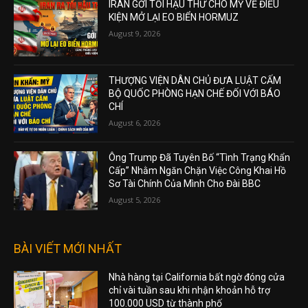
IRAN GỞI TỐI HẬU THƯ CHO MỸ VỀ ĐIỀU
KIỆN MỞ LẠI EO BIỂN HORMUZ
August 9, 2026
THƯỢNG VIỆN DÂN CHỦ ĐƯA LUẬT CẤM
BỘ QUỐC PHÒNG HẠN CHẾ ĐỐI VỚI BÁO
CHÍ
August 6, 2026
Ông Trump Đã Tuyên Bố “Tình Trạng Khẩn
Cấp” Nhằm Ngăn Chặn Việc Công Khai Hồ
Sơ Tài Chính Của Mình Cho Đài BBC
August 5, 2026
BÀI VIẾT MỚI NHẤT
Nhà hàng tại California bất ngờ đóng cửa
chỉ vài tuần sau khi nhận khoản hỗ trợ
100.000 USD từ thành phố