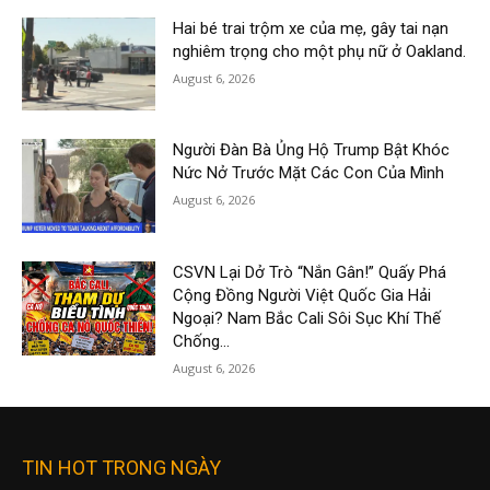
Hai bé trai trộm xe của mẹ, gây tai nạn
nghiêm trọng cho một phụ nữ ở Oakland.
August 6, 2026
Người Đàn Bà Ủng Hộ Trump Bật Khóc
Nức Nở Trước Mặt Các Con Của Mình
August 6, 2026
CSVN Lại Dở Trò “Nắn Gân!” Quấy Phá
Cộng Đồng Người Việt Quốc Gia Hải
Ngoại? Nam Bắc Cali Sôi Sục Khí Thế
Chống...
August 6, 2026
TIN HOT TRONG NGÀY