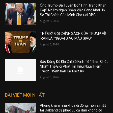
Ông Trump Đã Tuyên Bố “Tình Trạng Khẩn
Cấp” Nhằm Ngăn Chặn Việc Công Khai Hồ
Sơ Tài Chính Của Mình Cho Đài BBC
August 5, 2026
THẾ GIỚI GỌI CHÍNH SÁCH CỦA TRUMP VỀ
IRAN LÀ “NGOẠI GIAO MẪU GIÁO”
August 5, 2026
Báo Động Đỏ Khi Chỉ Số Kinh Tế “Then Chốt
Nhất” Thế Giới Phát Tín Hiệu Nguy Hiểm
Trước Thềm bầu Cử Giữa Kỳ
August 5, 2026
BÀI VIẾT MỚI NHẤT
Phòng khám nha khoa di động mới ra mắt
tại Oakland để phục vụ cư dân không có