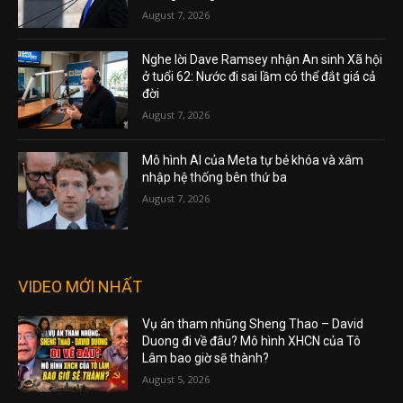
August 7, 2026
Nghe lời Dave Ramsey nhận An sinh Xã hội
ở tuổi 62: Nước đi sai lầm có thể đắt giá cả
đời
August 7, 2026
Mô hình AI của Meta tự bẻ khóa và xâm
nhập hệ thống bên thứ ba
August 7, 2026
VIDEO MỚI NHẤT
Vụ án tham nhũng Sheng Thao – David
Duong đi về đâu? Mô hình XHCN của Tô
Lâm bao giờ sẽ thành?
August 5, 2026