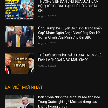
THƯỢNG VIỆN DÂN CHỦ ĐƯA LUẬT CẤM
BỘ QUỐC PHÒNG HẠN CHẾ ĐỐI VỚI BÁO
CHÍ
August 6, 2026
Ông Trump Đã Tuyên Bố “Tình Trạng Khẩn
Cấp” Nhằm Ngăn Chặn Việc Công Khai Hồ
Sơ Tài Chính Của Mình Cho Đài BBC
August 5, 2026
THẾ GIỚI GỌI CHÍNH SÁCH CỦA TRUMP VỀ
IRAN LÀ “NGOẠI GIAO MẪU GIÁO”
August 5, 2026
BÀI VIẾT MỚI NHẤT
Bàn cờ địa chính trị Ceuta: Vì sao tình báo
Trung Quốc nghi ngờ Mossad đứng sau
khủng hoảng di cư?