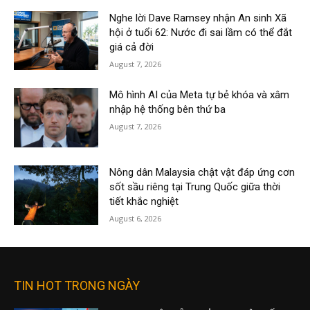
Nghe lời Dave Ramsey nhận An sinh Xã
hội ở tuổi 62: Nước đi sai lầm có thể đắt
giá cả đời
August 7, 2026
Mô hình AI của Meta tự bẻ khóa và xâm
nhập hệ thống bên thứ ba
August 7, 2026
Nông dân Malaysia chật vật đáp ứng cơn
sốt sầu riêng tại Trung Quốc giữa thời
tiết khắc nghiệt
August 6, 2026
TIN HOT TRONG NGÀY