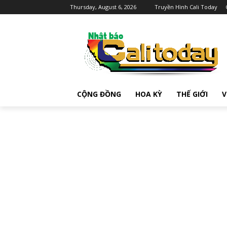
Thursday, August 6, 2026
Truyền Hình Cali Today
CỘNG ĐỒNG
HOA KỲ
THẾ GIỚI
V