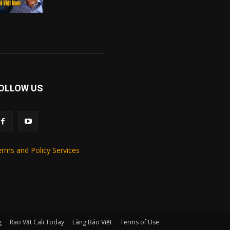
OLLOW US
rms and Policy Services
g
Rao Vặt Cali Today
Làng Báo Việt
Terms of Use