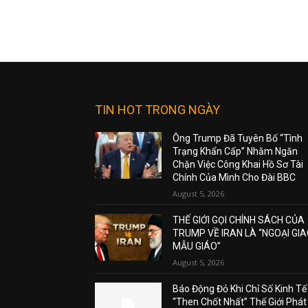
TIN HOT TRONG NGÀY
Ông Trump Đã Tuyên Bố “Tình
Trạng Khẩn Cấp” Nhằm Ngăn
Chặn Việc Công Khai Hồ Sơ Tài
Chính Của Mình Cho Đài BBC
August 5, 2026
THẾ GIỚI GỌI CHÍNH SÁCH CỦA
TRUMP VỀ IRAN LÀ “NGOẠI GI
MẪU GIÁO”
August 5, 2026
Báo Động Đỏ Khi Chỉ Số Kinh Tế
“Then Chốt Nhất” Thế Giới Phát