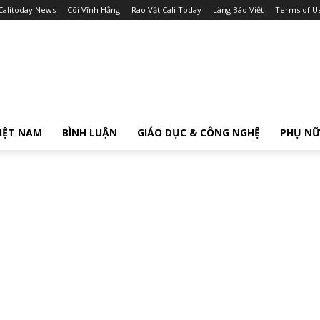
Calitoday News
Cõi Vĩnh Hằng
Rao Vặt Cali Today
Làng Báo Việt
Terms of U
IỆT NAM
BÌNH LUẬN
GIÁO DỤC & CÔNG NGHỆ
PHỤ N