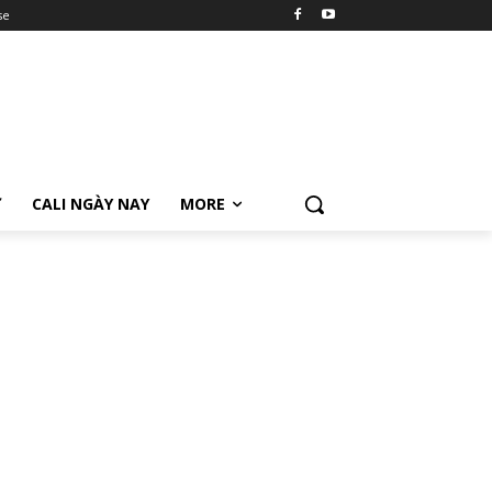
se
Ữ
CALI NGÀY NAY
MORE