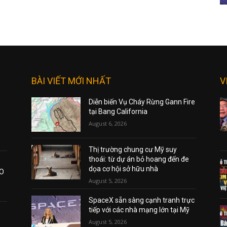
BÀI VIẾT MỚI NHẤT
V
Diễn biến Vụ Cháy Rừng Gann Fire
tại Bang California
August 6, 2026
Thị trường chung cư Mỹ suy
thoái: từ dự án bỏ hoang đến đe
dọa cơ hội sở hữu nhà
AO
August 5, 2026
SpaceX sẵn sàng cạnh tranh trực
tiếp với các nhà mạng lớn tại Mỹ
August 5, 2026