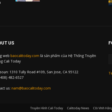
m
OUT US
F
ng web
baocalitoday.com
là sản phẩm của Hệ Thống Truyền
g Cali Today
soạn: 1310 Tully Road #109, San Jose, CA 95122
Te
 (408) 482-6527
act us:
nam@baocalitoday.com
Truyền Hình Cali Today
Calitoday News
Cõi Vĩnh Hằn