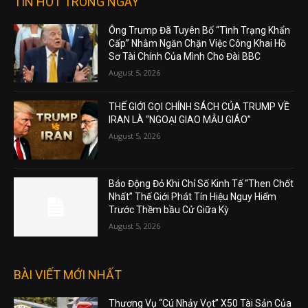
TIN HOT TRONG NGÀY
Ông Trump Đã Tuyên Bố “Tình Trạng Khẩn
Cấp” Nhằm Ngăn Chặn Việc Công Khai Hồ
Sơ Tài Chính Của Mình Cho Đài BBC
August 5, 2026
THẾ GIỚI GỌI CHÍNH SÁCH CỦA TRUMP VỀ
IRAN LÀ “NGOẠI GIAO MẪU GIÁO”
August 5, 2026
Báo Động Đỏ Khi Chỉ Số Kinh Tế “Then Chốt
Nhất” Thế Giới Phát Tín Hiệu Nguy Hiểm
Trước Thềm bầu Cử Giữa Kỳ
August 5, 2026
BÀI VIẾT MỚI NHẤT
Thương Vụ “Cú Nhảy Vọt” X50 Tài Sản Của