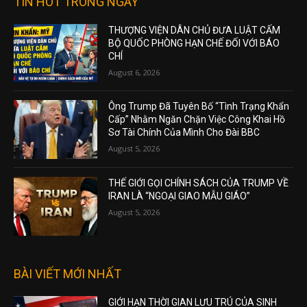
TIN HOT TRONG NGÀY
THƯỢNG VIỆN DÂN CHỦ ĐƯA LUẬT CẤM
BỘ QUỐC PHÒNG HẠN CHẾ ĐỐI VỚI BÁO
CHÍ
August 6, 2026
Ông Trump Đã Tuyên Bố “Tình Trạng Khẩn
Cấp” Nhằm Ngăn Chặn Việc Công Khai Hồ
Sơ Tài Chính Của Mình Cho Đài BBC
August 5, 2026
THẾ GIỚI GỌI CHÍNH SÁCH CỦA TRUMP VỀ
IRAN LÀ “NGOẠI GIAO MẪU GIÁO”
August 5, 2026
BÀI VIẾT MỚI NHẤT
GIỚI HẠN THỜI GIAN LƯU TRÚ CỦA SINH