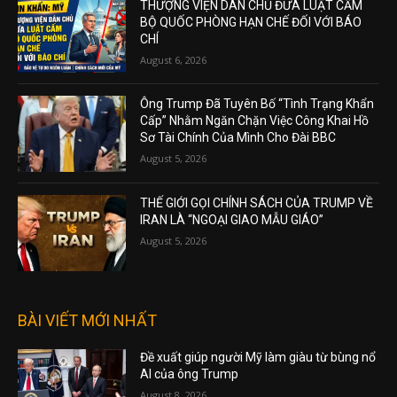
THƯỢNG VIỆN DÂN CHỦ ĐƯA LUẬT CẤM
BỘ QUỐC PHÒNG HẠN CHẾ ĐỐI VỚI BÁO
CHÍ
August 6, 2026
Ông Trump Đã Tuyên Bố “Tình Trạng Khẩn
Cấp” Nhằm Ngăn Chặn Việc Công Khai Hồ
Sơ Tài Chính Của Mình Cho Đài BBC
August 5, 2026
THẾ GIỚI GỌI CHÍNH SÁCH CỦA TRUMP VỀ
IRAN LÀ “NGOẠI GIAO MẪU GIÁO”
August 5, 2026
BÀI VIẾT MỚI NHẤT
Đề xuất giúp người Mỹ làm giàu từ bùng nổ
AI của ông Trump
August 8, 2026