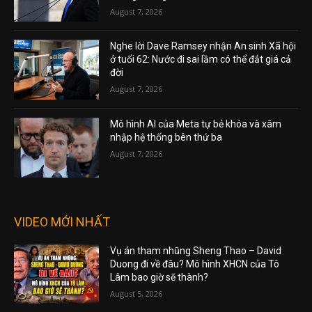
August 7, 2026
Nghe lời Dave Ramsey nhận An sinh Xã hội
ở tuổi 62: Nước đi sai lầm có thể đắt giá cả
đời
August 7, 2026
Mô hình AI của Meta tự bẻ khóa và xâm
nhập hệ thống bên thứ ba
August 7, 2026
VIDEO MỚI NHẤT
Vụ án tham nhũng Sheng Thao – David
Duong đi về đâu? Mô hình XHCN của Tô
Lâm bao giờ sẽ thành?
August 5, 2026