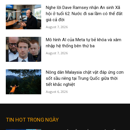
Nghe lời Dave Ramsey nhận An sinh Xã
hội ở tuổi 62: Nước đi sai lầm có thể đắt
giá cả đời
August 7, 2026
Mô hình AI của Meta tự bẻ khóa và xâm
nhập hệ thống bên thứ ba
August 7, 2026
Nông dân Malaysia chật vật đáp ứng cơn
sốt sầu riêng tại Trung Quốc giữa thời
tiết khắc nghiệt
August 6, 2026
TIN HOT TRONG NGÀY