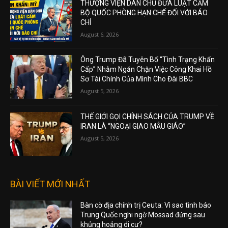
THƯỢNG VIỆN DÂN CHỦ ĐƯA LUẬT CẤM
BỘ QUỐC PHÒNG HẠN CHẾ ĐỐI VỚI BÁO
CHÍ
August 6, 2026
Ông Trump Đã Tuyên Bố “Tình Trạng Khẩn
Cấp” Nhằm Ngăn Chặn Việc Công Khai Hồ
Sơ Tài Chính Của Mình Cho Đài BBC
August 5, 2026
THẾ GIỚI GỌI CHÍNH SÁCH CỦA TRUMP VỀ
IRAN LÀ “NGOẠI GIAO MẪU GIÁO”
August 5, 2026
BÀI VIẾT MỚI NHẤT
Bàn cờ địa chính trị Ceuta: Vì sao tình báo
Trung Quốc nghi ngờ Mossad đứng sau
khủng hoảng di cư?