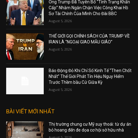
Ông Trump Đã Tuyên Bố “Tình Trạng Khẩn
Cấp” Nhằm Ngăn Chặn Việc Công Khai Hồ
Sơ Tài Chính Của Mình Cho Đài BBC
August 5, 2026
THẾ GIỚI GỌI CHÍNH SÁCH CỦA TRUMP VỀ
IRAN LÀ “NGOẠI GIAO MẪU GIÁO”
August 5, 2026
Báo Động Đỏ Khi Chỉ Số Kinh Tế “Then Chốt
Nhất” Thế Giới Phát Tín Hiệu Nguy Hiểm
Trước Thềm bầu Cử Giữa Kỳ
August 5, 2026
BÀI VIẾT MỚI NHẤT
Thị trường chung cư Mỹ suy thoái: từ dự án
bỏ hoang đến đe dọa cơ hội sở hữu nhà
August 5, 2026