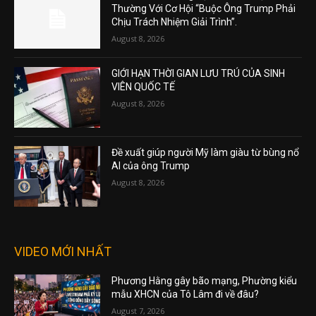
Thường Với Cơ Hội “Buộc Ông Trump Phải
Chịu Trách Nhiệm Giải Trình”.
August 8, 2026
GIỚI HẠN THỜI GIAN LƯU TRÚ CỦA SINH
VIÊN QUỐC TẾ
August 8, 2026
Đề xuất giúp người Mỹ làm giàu từ bùng nổ
AI của ông Trump
August 8, 2026
VIDEO MỚI NHẤT
Phương Hằng gây bão mạng, Phường kiểu
mẫu XHCN của Tô Lâm đi về đâu?
August 7, 2026