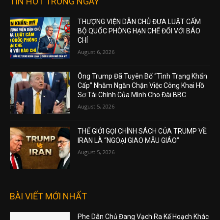
TIN HOT TRONG NGÀY
THƯỢNG VIỆN DÂN CHỦ ĐƯA LUẬT CẤM
BỘ QUỐC PHÒNG HẠN CHẾ ĐỐI VỚI BÁO
CHÍ
August 6, 2026
Ông Trump Đã Tuyên Bố “Tình Trạng Khẩn
Cấp” Nhằm Ngăn Chặn Việc Công Khai Hồ
Sơ Tài Chính Của Mình Cho Đài BBC
August 5, 2026
THẾ GIỚI GỌI CHÍNH SÁCH CỦA TRUMP VỀ
IRAN LÀ “NGOẠI GIAO MẪU GIÁO”
August 5, 2026
BÀI VIẾT MỚI NHẤT
Phe Dân Chủ Đang Vạch Ra Kế Hoạch Khác