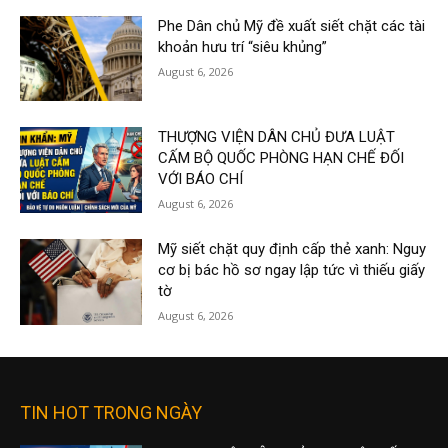
Phe Dân chủ Mỹ đề xuất siết chặt các tài
khoản hưu trí “siêu khủng”
August 6, 2026
THƯỢNG VIỆN DÂN CHỦ ĐƯA LUẬT
CẤM BỘ QUỐC PHÒNG HẠN CHẾ ĐỐI
VỚI BÁO CHÍ
August 6, 2026
Mỹ siết chặt quy định cấp thẻ xanh: Nguy
cơ bị bác hồ sơ ngay lập tức vì thiếu giấy
tờ
August 6, 2026
TIN HOT TRONG NGÀY