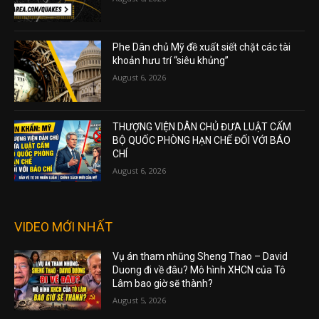
Phe Dân chủ Mỹ đề xuất siết chặt các tài
khoản hưu trí “siêu khủng”
August 6, 2026
THƯỢNG VIỆN DÂN CHỦ ĐƯA LUẬT CẤM
BỘ QUỐC PHÒNG HẠN CHẾ ĐỐI VỚI BÁO
CHÍ
August 6, 2026
VIDEO MỚI NHẤT
Vụ án tham nhũng Sheng Thao – David
Duong đi về đâu? Mô hình XHCN của Tô
Lâm bao giờ sẽ thành?
August 5, 2026