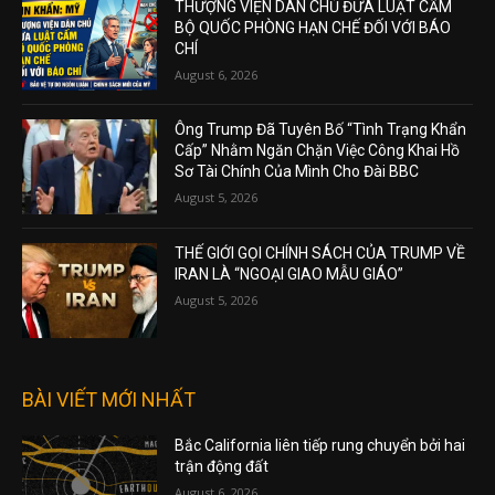
THƯỢNG VIỆN DÂN CHỦ ĐƯA LUẬT CẤM
BỘ QUỐC PHÒNG HẠN CHẾ ĐỐI VỚI BÁO
CHÍ
August 6, 2026
Ông Trump Đã Tuyên Bố “Tình Trạng Khẩn
Cấp” Nhằm Ngăn Chặn Việc Công Khai Hồ
Sơ Tài Chính Của Mình Cho Đài BBC
August 5, 2026
THẾ GIỚI GỌI CHÍNH SÁCH CỦA TRUMP VỀ
IRAN LÀ “NGOẠI GIAO MẪU GIÁO”
August 5, 2026
BÀI VIẾT MỚI NHẤT
Bắc California liên tiếp rung chuyển bởi hai
trận động đất
August 6, 2026