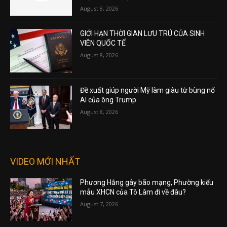
August 8, 2026
GIỚI HẠN THỜI GIAN LƯU TRÚ CỦA SINH
VIÊN QUỐC TẾ
August 8, 2026
Đề xuất giúp người Mỹ làm giàu từ bùng nổ
AI của ông Trump
August 8, 2026
VIDEO MỚI NHẤT
Phương Hằng gây bão mạng, Phường kiểu
mẫu XHCN của Tô Lâm đi về đâu?
August 7, 2026