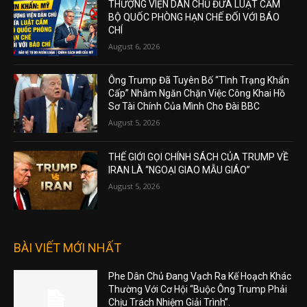
THƯỢNG VIỆN DÂN CHỦ ĐƯA LUẬT CẤM
BỘ QUỐC PHÒNG HẠN CHẾ ĐỐI VỚI BÁO
CHÍ
August 6, 2026
Ông Trump Đã Tuyên Bố “Tình Trạng Khẩn
Cấp” Nhằm Ngăn Chặn Việc Công Khai Hồ
Sơ Tài Chính Của Mình Cho Đài BBC
August 5, 2026
THẾ GIỚI GỌI CHÍNH SÁCH CỦA TRUMP VỀ
IRAN LÀ “NGOẠI GIAO MẪU GIÁO”
August 5, 2026
BÀI VIẾT MỚI NHẤT
Phe Dân Chủ Đang Vạch Ra Kế Hoạch Khác
Thường Với Cơ Hội “Buộc Ông Trump Phải
Chịu Trách Nhiệm Giải Trình”.