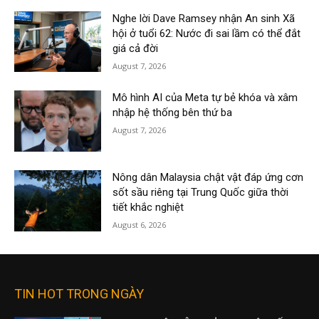
Nghe lời Dave Ramsey nhận An sinh Xã
hội ở tuổi 62: Nước đi sai lầm có thể đắt
giá cả đời
August 7, 2026
Mô hình AI của Meta tự bẻ khóa và xâm
nhập hệ thống bên thứ ba
August 7, 2026
Nông dân Malaysia chật vật đáp ứng cơn
sốt sầu riêng tại Trung Quốc giữa thời
tiết khắc nghiệt
August 6, 2026
TIN HOT TRONG NGÀY