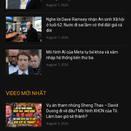
August 7, 2026
Nghe lời Dave Ramsey nhận An sinh Xã hội
ở tuổi 62: Nước đi sai lầm có thể đắt giá cả
đời
August 7, 2026
Mô hình AI của Meta tự bẻ khóa và xâm
nhập hệ thống bên thứ ba
August 7, 2026
VIDEO MỚI NHẤT
Vụ án tham nhũng Sheng Thao – David
Duong đi về đâu? Mô hình XHCN của Tô
Lâm bao giờ sẽ thành?
August 5, 2026