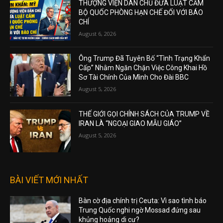
THƯỢNG VIỆN DÂN CHỦ ĐƯA LUẬT CẤM
BỘ QUỐC PHÒNG HẠN CHẾ ĐỐI VỚI BÁO
CHÍ
August 6, 2026
Ông Trump Đã Tuyên Bố “Tình Trạng Khẩn
Cấp” Nhằm Ngăn Chặn Việc Công Khai Hồ
Sơ Tài Chính Của Mình Cho Đài BBC
August 5, 2026
THẾ GIỚI GỌI CHÍNH SÁCH CỦA TRUMP VỀ
IRAN LÀ “NGOẠI GIAO MẪU GIÁO”
August 5, 2026
BÀI VIẾT MỚI NHẤT
Bàn cờ địa chính trị Ceuta: Vì sao tình báo
Trung Quốc nghi ngờ Mossad đứng sau
khủng hoảng di cư?