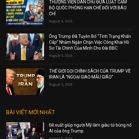
THƯỢNG VIỆN DÂN CHỦ ĐƯA LUẬT CẤM
BỘ QUỐC PHÒNG HẠN CHẾ ĐỐI VỚI BÁO
CHÍ
August 6, 2026
Ông Trump Đã Tuyên Bố “Tình Trạng Khẩn
Cấp” Nhằm Ngăn Chặn Việc Công Khai Hồ
Sơ Tài Chính Của Mình Cho Đài BBC
August 5, 2026
THẾ GIỚI GỌI CHÍNH SÁCH CỦA TRUMP VỀ
IRAN LÀ “NGOẠI GIAO MẪU GIÁO”
August 5, 2026
BÀI VIẾT MỚI NHẤT
Đề xuất giúp người Mỹ làm giàu từ bùng nổ
AI của ông Trump
August 8, 2026