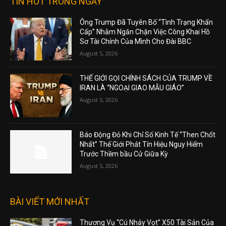
TIN HOT TRONG NGÀY
Ông Trump Đã Tuyên Bố “Tình Trạng Khẩn
Cấp” Nhằm Ngăn Chặn Việc Công Khai Hồ
Sơ Tài Chính Của Mình Cho Đài BBC
August 5, 2026
THẾ GIỚI GỌI CHÍNH SÁCH CỦA TRUMP VỀ
IRAN LÀ “NGOẠI GIAO MẪU GIÁO”
August 5, 2026
Báo Động Đỏ Khi Chỉ Số Kinh Tế “Then Chốt
Nhất” Thế Giới Phát Tín Hiệu Nguy Hiểm
Trước Thềm bầu Cử Giữa Kỳ
August 5, 2026
BÀI VIẾT MỚI NHẤT
Thương Vụ “Cú Nhảy Vọt” X50 Tài Sản Của