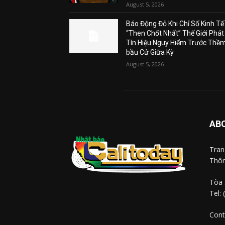
August 5, 2026
Báo Động Đỏ Khi Chỉ Số Kinh Tế
“Then Chốt Nhất” Thế Giới Phát
Tín Hiệu Nguy Hiểm Trước Thề
bầu Cử Giữa Kỳ
August 5, 2026
AB
Tra
Thôn
Tòa 
Tel:
Cont