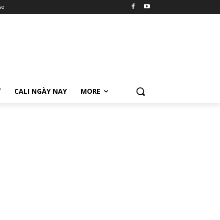
se
Ữ
CALI NGÀY NAY
MORE