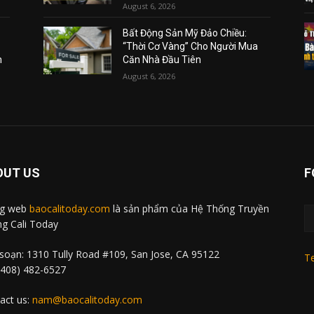
August 6, 2026
Bất Động Sản Mỹ Đảo Chiều:
“Thời Cơ Vàng” Cho Người Mua
m
Căn Nhà Đầu Tiên
August 6, 2026
OUT US
F
ng web
baocalitoday.com
là sản phẩm của Hệ Thống Truyền
g Cali Today
soạn: 1310 Tully Road #109, San Jose, CA 95122
Te
 (408) 482-6527
act us:
nam@baocalitoday.com