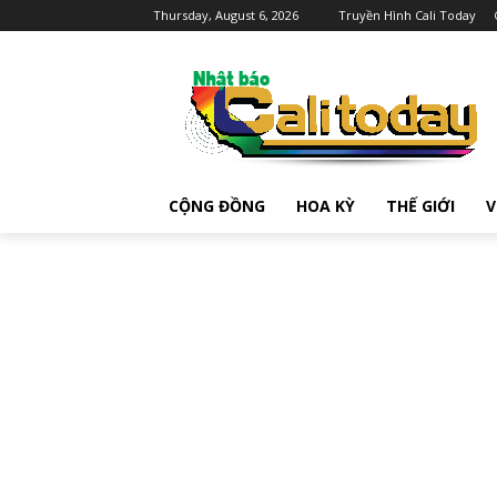
Thursday, August 6, 2026
Truyền Hình Cali Today
CỘNG ĐỒNG
HOA KỲ
THẾ GIỚI
V