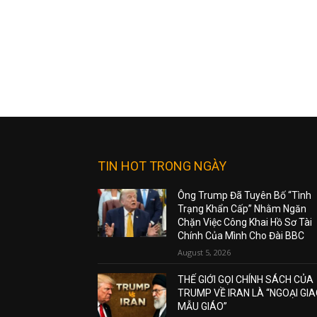
TIN HOT TRONG NGÀY
Ông Trump Đã Tuyên Bố “Tình
Trạng Khẩn Cấp” Nhằm Ngăn
Chặn Việc Công Khai Hồ Sơ Tài
Chính Của Mình Cho Đài BBC
August 5, 2026
THẾ GIỚI GỌI CHÍNH SÁCH CỦA
TRUMP VỀ IRAN LÀ “NGOẠI GI
MẪU GIÁO”