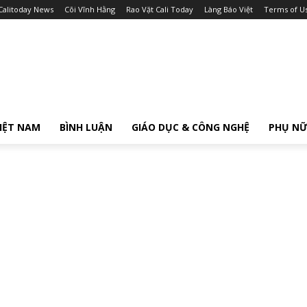
Calitoday News
Cõi Vĩnh Hằng
Rao Vặt Cali Today
Làng Báo Việt
Terms of U
IỆT NAM
BÌNH LUẬN
GIÁO DỤC & CÔNG NGHỆ
PHỤ N