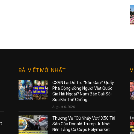
BÀI VIẾT MỚI NHẤT
V
CSVN Lại Dở Trò “Nắn Gân!” Quấy
Phá Cộng Đồng Người Việt Quốc
Gia Hải Ngoại? Nam Bắc Cali Sôi
Sục Khí Thế Chống...
August 6, 2026
Thương Vụ “Cú Nhảy Vọt” X50 Tài
AO
Sản Của Donald Trump Jr. Nhờ
Nền Tảng Cá Cược Polymarket