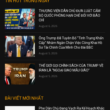
TIN HOT TRONG NGÀY
THƯỢNG VIỆN DÂN CHỦ ĐƯA LUẬT CẤM
BỘ QUỐC PHÒNG HẠN CHẾ ĐỐI VỚI BÁO
CHÍ
August 6, 2026
Ông Trump Đã Tuyên Bố “Tình Trạng Khẩn
Cấp” Nhằm Ngăn Chặn Việc Công Khai Hồ
Sơ Tài Chính Của Mình Cho Đài BBC
August 5, 2026
THẾ GIỚI GỌI CHÍNH SÁCH CỦA TRUMP VỀ
IRAN LÀ “NGOẠI GIAO MẪU GIÁO”
August 5, 2026
BÀI VIẾT MỚI NHẤT
Phe Dân Chủ Đang Vạch Ra Kế Hoạch Khác