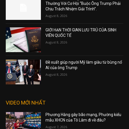
Thường Với Cơ Hội “Buộc Ông Trump Phải
Chịu Trách Nhiệm Giải Trình”.
August 8, 2026
GIỚI HẠN THỜI GIAN LƯU TRÚ CỦA SINH
VIÊN QUỐC TẾ
August 8, 2026
Đề xuất giúp người Mỹ làm giàu từ bùng nổ
AI của ông Trump
August 8, 2026
VIDEO MỚI NHẤT
Phương Hằng gây bão mạng, Phường kiểu
mẫu XHCN của Tô Lâm đi về đâu?
August 7, 2026