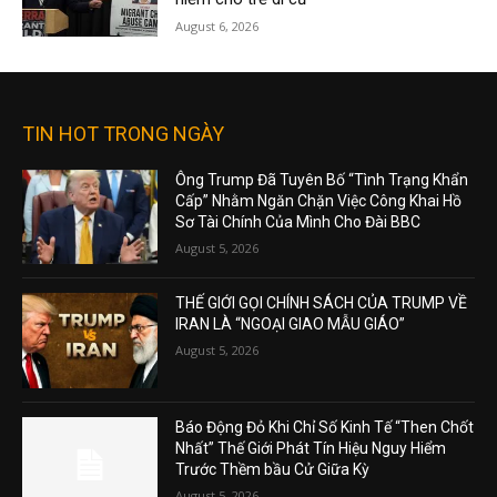
August 6, 2026
TIN HOT TRONG NGÀY
Ông Trump Đã Tuyên Bố “Tình Trạng Khẩn
Cấp” Nhằm Ngăn Chặn Việc Công Khai Hồ
Sơ Tài Chính Của Mình Cho Đài BBC
August 5, 2026
THẾ GIỚI GỌI CHÍNH SÁCH CỦA TRUMP VỀ
IRAN LÀ “NGOẠI GIAO MẪU GIÁO”
August 5, 2026
Báo Động Đỏ Khi Chỉ Số Kinh Tế “Then Chốt
Nhất” Thế Giới Phát Tín Hiệu Nguy Hiểm
Trước Thềm bầu Cử Giữa Kỳ
August 5, 2026