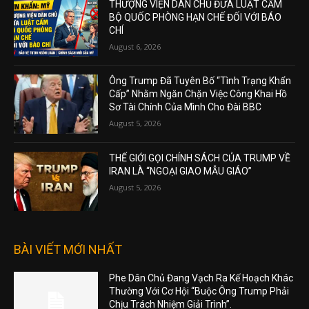
THƯỢNG VIỆN DÂN CHỦ ĐƯA LUẬT CẤM
BỘ QUỐC PHÒNG HẠN CHẾ ĐỐI VỚI BÁO
CHÍ
August 6, 2026
Ông Trump Đã Tuyên Bố “Tình Trạng Khẩn
Cấp” Nhằm Ngăn Chặn Việc Công Khai Hồ
Sơ Tài Chính Của Mình Cho Đài BBC
August 5, 2026
THẾ GIỚI GỌI CHÍNH SÁCH CỦA TRUMP VỀ
IRAN LÀ “NGOẠI GIAO MẪU GIÁO”
August 5, 2026
BÀI VIẾT MỚI NHẤT
Phe Dân Chủ Đang Vạch Ra Kế Hoạch Khác
Thường Với Cơ Hội “Buộc Ông Trump Phải
Chịu Trách Nhiệm Giải Trình”.