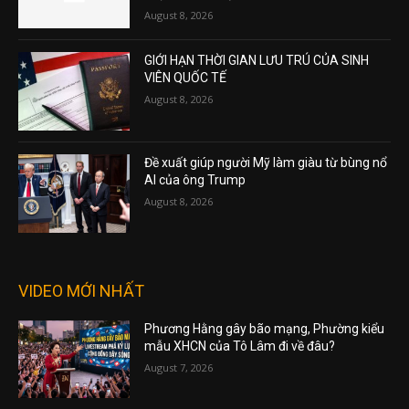
August 8, 2026
GIỚI HẠN THỜI GIAN LƯU TRÚ CỦA SINH
VIÊN QUỐC TẾ
August 8, 2026
Đề xuất giúp người Mỹ làm giàu từ bùng nổ
AI của ông Trump
August 8, 2026
VIDEO MỚI NHẤT
Phương Hằng gây bão mạng, Phường kiểu
mẫu XHCN của Tô Lâm đi về đâu?
August 7, 2026