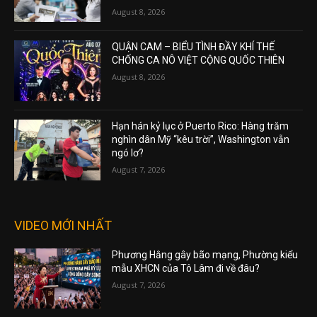
August 8, 2026
QUẬN CAM – BIỂU TÌNH ĐẦY KHÍ THẾ
CHỐNG CA NÔ VIỆT CỘNG QUỐC THIÊN
August 8, 2026
Hạn hán kỷ lục ở Puerto Rico: Hàng trăm
nghìn dân Mỹ “kêu trời”, Washington vẫn
ngó lơ?
August 7, 2026
VIDEO MỚI NHẤT
Phương Hằng gây bão mạng, Phường kiểu
mẫu XHCN của Tô Lâm đi về đâu?
August 7, 2026